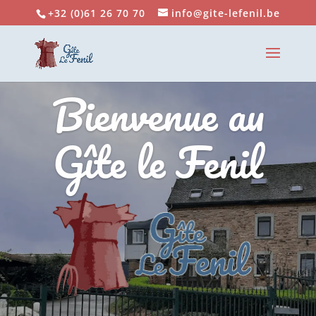
+32 (0)61 26 70 70
info@gite-lefenil.be
Bienvenue au
Gîte le Fenil