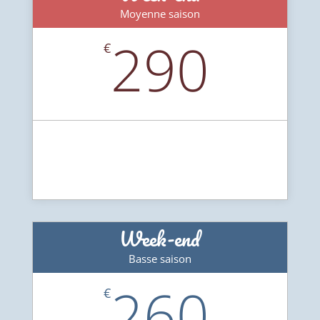
Moyenne saison
290
€
Week-end
Basse saison
260
€