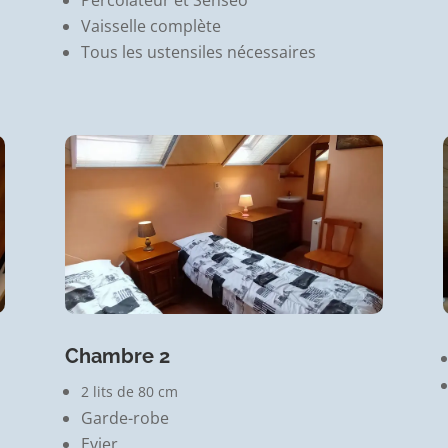
Percolateur et Senséo
Vaisselle complète
Tous les ustensiles nécessaires
Chambre 2
2 lits de 80 cm
Garde-robe
Evier