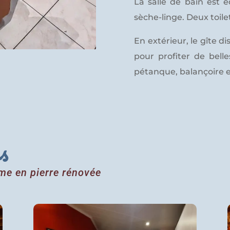
La salle de bain est 
sèche-linge. Deux toil
En extérieur, le gîte d
pour profiter de belle
pétanque, balançoire e
es
rme en pierre rénovée